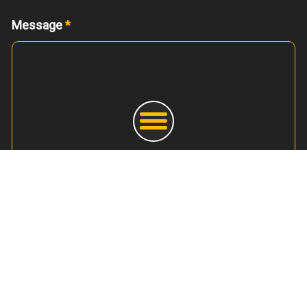
Message
*
LIENS UTILES