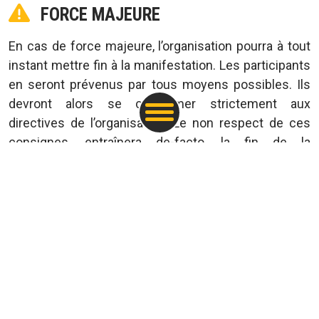
FORCE MAJEURE
En cas de force majeure, l’organisation pourra à tout
instant mettre fin à la manifestation. Les participants
en seront prévenus par tous moyens possibles. Ils
devront alors se conformer strictement aux
directives de l’organisation. Le non respect de ces
consignes, entraînera de-facto, la fin de la
responsabilité de l’organisateur.
ANNULATION
L’organisateur se réserve la faculté d’annuler la
manifestation, soit sur requête de l’autorité
administrative, soit en cas de force majeure.